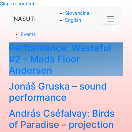
Skip to content
Slovenčina
NASUTI
English
Events
Performance: Wasteful
#2 – Mads Floor
Andersen
Jonáš Gruska – sound
performance
András Cséfalvay: Birds
of Paradise – projection