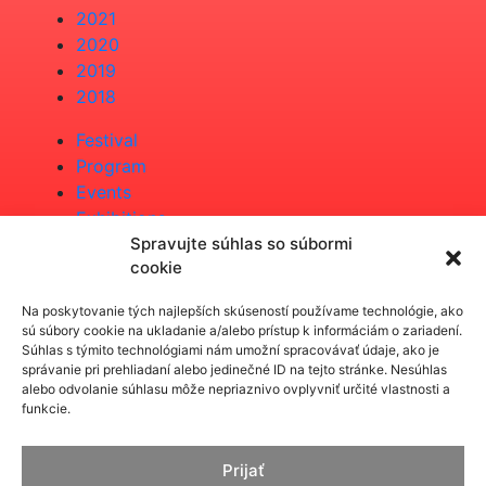
2021
2020
2019
2018
Festival
Program
Events
Exhibitions
Spravujte súhlas so súbormi
DOWNLOADS
cookie
ORGANISATOR
Na poskytovanie tých najlepších skúseností používame technológie, ako
sú súbory cookie na ukladanie a/alebo prístup k informáciám o zariadení.
Súhlas s týmito technológiami nám umožní spracovávať údaje, ako je
SUPPORT FROM PUBLIC SOURCES
správanie pri prehliadaní alebo jedinečné ID na tejto stránke. Nesúhlas
alebo odvolanie súhlasu môže nepriaznivo ovplyvniť určité vlastnosti a
funkcie.
PARTNERS
Prijať