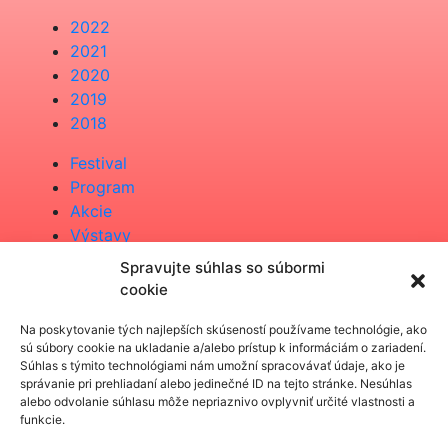
2022
2021
2020
2019
2018
Festival
Program
Akcie
Výstavy
Spravujte súhlas so súbormi
Na stiahnutie
cookie
Na poskytovanie tých najlepších skúseností používame technológie, ako
Organizátor
sú súbory cookie na ukladanie a/alebo prístup k informáciám o zariadení.
Súhlas s týmito technológiami nám umožní spracovávať údaje, ako je
správanie pri prehliadaní alebo jedinečné ID na tejto stránke. Nesúhlas
Z verejných zdrojov podporili
alebo odvolanie súhlasu môže nepriaznivo ovplyvniť určité vlastnosti a
funkcie.