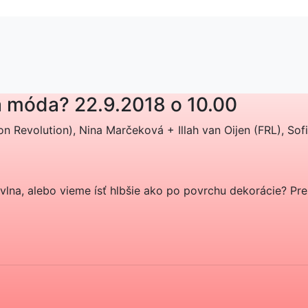
lá móda?
22.9.2018 o 10.00
n Revolution), Nina Marčeková + Illah van Oijen (FRL), Sof
lna, alebo vieme ísť hlbšie ako po povrchu dekorácie? Preš