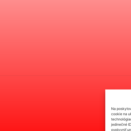
Na poskytov
cookie na uk
technológia
jedinečné I
ovplyvniť ur