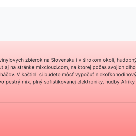
inylových zbierok na Slovensku i v širokom okolí, hudobný r
 aj na stránke mixcloud.com, na ktorej počas svojich dlhor
cháčov. V kaštieli si budete môcť vypočuť niekoľkohodinov
o pestrý mix, plný sofistikovanej elektroniky, hudby Afriky č